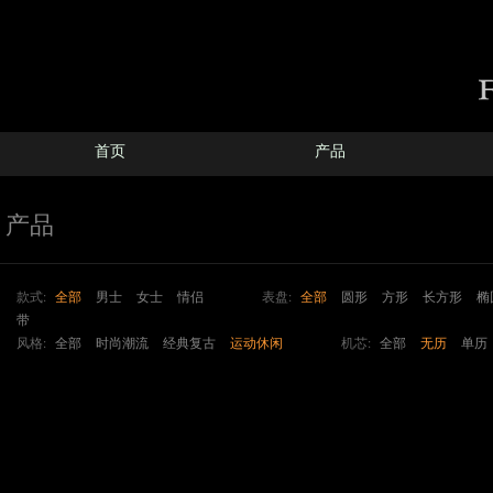
首页
产品
产品
款式:
全部
男士
女士
情侣
表盘:
全部
圆形
方形
长方形
椭
带
风格:
全部
时尚潮流
经典复古
运动休闲
机芯:
全部
无历
单历