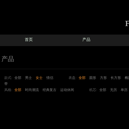
首页
产品
产品
款式:
全部
男士
女士
情侣
表盘:
全部
圆形
方形
长方形
椭
带
风格:
全部
时尚潮流
经典复古
运动休闲
机芯:
全部
无历
单历