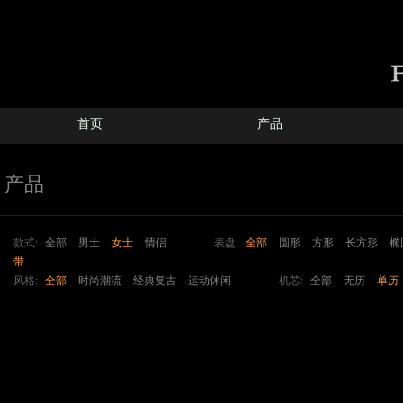
首页
产品
产品
款式:
全部
男士
女士
情侣
表盘:
全部
圆形
方形
长方形
椭
带
风格:
全部
时尚潮流
经典复古
运动休闲
机芯:
全部
无历
单历