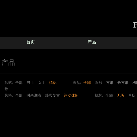
首页
产品
产品
款式:
全部
男士
女士
情侣
表盘:
全部
圆形
方形
长方形
椭
带
风格:
全部
时尚潮流
经典复古
运动休闲
机芯:
全部
无历
单历