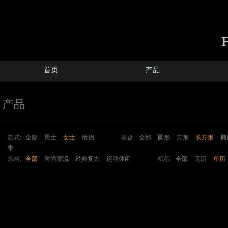
首页
产品
产品
款式:
全部
男士
女士
情侣
表盘:
全部
圆形
方形
长方形
椭
带
风格:
全部
时尚潮流
经典复古
运动休闲
机芯:
全部
无历
单历