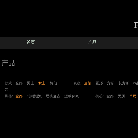
首页
产品
产品
款式:
全部
男士
女士
情侣
表盘:
全部
圆形
方形
长方形
椭
带
风格:
全部
时尚潮流
经典复古
运动休闲
机芯:
全部
无历
单历