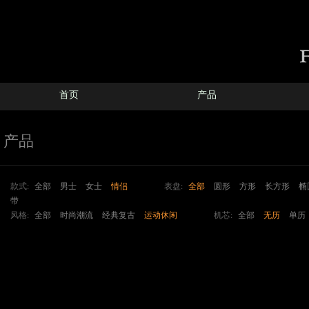
首页
产品
产品
款式:
全部
男士
女士
情侣
表盘:
全部
圆形
方形
长方形
椭
带
风格:
全部
时尚潮流
经典复古
运动休闲
机芯:
全部
无历
单历